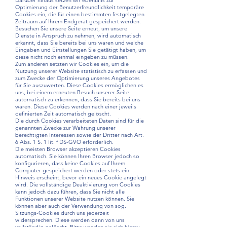
Darüber hinaus setzen wir ebenfalls zur
Optimierung der Benutzerfreundlichkeit temporäre
Cookies ein, die für einen bestimmten festgelegten
Zeitraum auf Ihrem Endgerät gespeichert werden.
Besuchen Sie unsere Seite erneut, um unsere
Dienste in Anspruch zu nehmen, wird automatisch
erkannt, dass Sie bereits bei uns waren und welche
Eingaben und Einstellungen Sie getätigt haben, um
diese nicht noch einmal eingeben zu müssen.
Zum anderen setzten wir Cookies ein, um die
Nutzung unserer Website statistisch zu erfassen und
zum Zwecke der Optimierung unseres Angebotes
für Sie auszuwerten. Diese Cookies ermöglichen es
uns, bei einem erneuten Besuch unserer Seite
automatisch zu erkennen, dass Sie bereits bei uns
waren. Diese Cookies werden nach einer jeweils
definierten Zeit automatisch gelöscht.
Die durch Cookies verarbeiteten Daten sind für die
genannten Zwecke zur Wahrung unserer
berechtigten Interessen sowie der Dritter nach Art.
6 Abs. 1 S. 1 lit. f DS-GVO erforderlich.
Die meisten Browser akzeptieren Cookies
automatisch. Sie können Ihren Browser jedoch so
konfigurieren, dass keine Cookies auf Ihrem
Computer gespeichert werden oder stets ein
Hinweis erscheint, bevor ein neues Cookie angelegt
wird. Die vollständige Deaktivierung von Cookies
kann jedoch dazu führen, dass Sie nicht alle
Funktionen unserer Website nutzen können. Sie
können aber auch der Verwendung von sog.
Sitzungs-Cookies durch uns jederzeit
widersprechen. Diese werden dann von uns