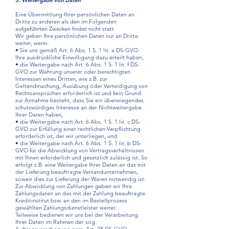
3. Weitergabe von Daten
Eine Übermittlung Ihrer persönlichen Daten an
Dritte zu anderen als den im Folgenden
aufgeführten Zwecken findet nicht statt.
Wir geben Ihre persönlichen Daten nur an Dritte
weiter, wenn:
• Sie uns gemäß Art. 6 Abs. 1 S. 1 lit. a DS-GVO
Ihre ausdrückliche Einwilligung dazu erteilt haben,
• die Weitergabe nach Art. 6 Abs. 1 S. 1 lit. f DS-
GVO zur Wahrung unserer oder berechtigten
Interessen eines Dritten, wie z.B. zur
Geltendmachung, Ausübung oder Verteidigung von
Rechtsansprüchen erforderlich ist und kein Grund
zur Annahme besteht, dass Sie ein überwiegendes
schutzwürdiges Interesse an der Nichtweitergabe
Ihrer Daten haben,
• die Weitergabe nach Art. 6 Abs. 1 S. 1 lit. c DS-
GVO zur Erfüllung einer rechtlichen Verpflichtung
erforderlich ist, der wir unterliegen, und
• die Weitergabe nach Art. 6 Abs. 1 S. 1 lit. b DS-
GVO für die Abwicklung von Vertragsverhältnissen
mit Ihnen erforderlich und gesetzlich zulässig ist. So
erfolgt z.B. eine Weitergabe Ihrer Daten an das mit
der Lieferung beauftragte Versandunternehmen,
soweit dies zur Lieferung der Waren notwendig ist.
Zur Abwicklung von Zahlungen geben wir Ihre
Zahlungsdaten an das mit der Zahlung beauftragte
Kreditinstitut bzw. an den im Bestellprozess
gewählten Zahlungsdienstleister weiter.
Teilweise bedienen wir uns bei der Verarbeitung
Ihrer Daten im Rahmen der sog.