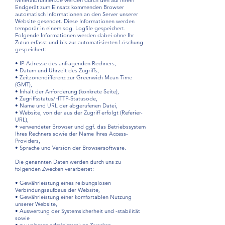
Mineralbrunnen.de werden durch den auf Ihrem
Endgerät zum Einsatz kommenden Browser
automatisch Informationen an den Server unserer
Website gesendet. Diese Informationen werden
temporär in einem sog. Logfile gespeichert.
Folgende Informationen werden dabei ohne Ihr
Zutun erfasst und bis zur automatisierten Löschung
gespeichert:
• IP-Adresse des anfragenden Rechners,
• Datum und Uhrzeit des Zugriffs,
• Zeitzonendifferenz zur Greenwich Mean Time
(GMT),
• Inhalt der Anforderung (konkrete Seite),
• Zugriffsstatus/HTTP-Statusode,
• Name und URL der abgerufenen Datei,
• Website, von der aus der Zugriff erfolgt (Referier-
URL),
• verwendeter Browser und ggf. das Betriebssystem
Ihres Rechners sowie der Name Ihres Access-
Providers,
• Sprache und Version der Browsersoftware.
Die genannten Daten werden durch uns zu
folgenden Zwecken verarbeitet:
• Gewährleistung eines reibungslosen
Verbindungsaufbaus der Website,
• Gewährleistung einer komfortablen Nutzung
unserer Website,
• Auswertung der Systemsicherheit und -stabilität
sowie