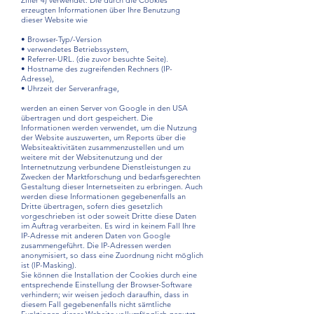
Ziffer 4) verwendet. Die durch die Cookies
erzeugten Informationen über Ihre Benutzung
dieser Website wie
• Browser-Typ/-Version
• verwendetes Betriebssystem,
• Referrer-URL. (die zuvor besuchte Seite).
• Hostname des zugreifenden Rechners (IP-
Adresse),
• Uhrzeit der Serveranfrage,
werden an einen Server von Google in den USA
übertragen und dort gespeichert. Die
Informationen werden verwendet, um die Nutzung
der Website auszuwerten, um Reports über die
Websiteaktivitäten zusammenzustellen und um
weitere mit der Websitenutzung und der
Internetnutzung verbundene Dienstleistungen zu
Zwecken der Marktforschung und bedarfsgerechten
Gestaltung dieser Internetseiten zu erbringen. Auch
werden diese Informationen gegebenenfalls an
Dritte übertragen, sofern dies gesetzlich
vorgeschrieben ist oder soweit Dritte diese Daten
im Auftrag verarbeiten. Es wird in keinem Fall Ihre
IP-Adresse mit anderen Daten von Google
zusammengeführt. Die IP-Adressen werden
anonymisiert, so dass eine Zuordnung nicht möglich
ist (lP-Masking).
Sie können die Installation der Cookies durch eine
entsprechende Einstellung der Browser-Software
verhindern; wir weisen jedoch daraufhin, dass in
diesem Fall gegebenenfalls nicht sämtliche