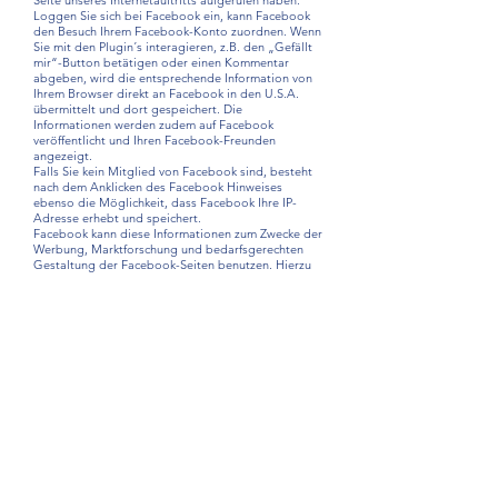
Seite unseres Internetauftritts aufgerufen haben.
Loggen Sie sich bei Facebook ein, kann Facebook
den Besuch Ihrem Facebook-Konto zuordnen. Wenn
Sie mit den Plugin´s interagieren, z.B. den „Gefällt
mir“-Button betätigen oder einen Kommentar
abgeben, wird die entsprechende Information von
Ihrem Browser direkt an Facebook in den U.S.A.
übermittelt und dort gespeichert. Die
Informationen werden zudem auf Facebook
veröffentlicht und Ihren Facebook-Freunden
angezeigt.
Falls Sie kein Mitglied von Facebook sind, besteht
nach dem Anklicken des Facebook Hinweises
ebenso die Möglichkeit, dass Facebook Ihre IP-
Adresse erhebt und speichert.
Facebook kann diese Informationen zum Zwecke der
Werbung, Marktforschung und bedarfsgerechten
Gestaltung der Facebook-Seiten benutzen. Hierzu
werden von Facebook insbesondere Nutzungs-,
Interessen- und Beziehungsprofile erstellt, z. B. um
Ihre Nutzung unserer Website im Hinblick auf die
Ihnen bei Facebook eingeblendeten
Werbeanzeigen auszuwerten, andere Facebook-
Nutzer über Ihre Aktivitäten auf unserer Website zu
informieren und um weitere mit der Nutzung von
Facebook verbundene Dienstleistungen zu
erbringen.
Zweck und Umfang der Datenerhebung und die
weitere Verarbeitung und Nutzung der Daten durch
Facebook sowie Ihre diesbezüglichen Rechte und
Einstellungsmöglichkeiten zum Schutz Ihrer
Privatsphäre entnehmen Sie im Einzelnen bitte den