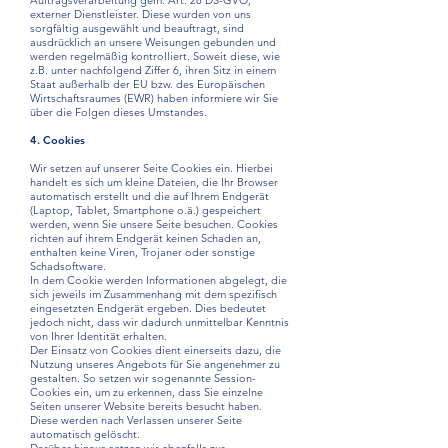
Auftragsverarbeitung gem. Art. 28 DS-GVO,
externer Dienstleister. Diese wurden von uns
sorgfältig ausgewählt und beauftragt, sind
ausdrücklich an unsere Weisungen gebunden und
werden regelmäßig kontrolliert. Soweit diese, wie
z.B. unter nachfolgend Ziffer 6, ihren Sitz in einem
Staat außerhalb der EU bzw. des Europäischen
Wirtschaftsraumes (EWR) haben informiere wir Sie
über die Folgen dieses Umstandes.
4. Cookies
Wir setzen auf unserer Seite Cookies ein. Hierbei
handelt es sich um kleine Dateien, die Ihr Browser
automatisch erstellt und die auf Ihrem Endgerät
(Laptop, Tablet, Smartphone o.ä.) gespeichert
werden, wenn Sie unsere Seite besuchen. Cookies
richten auf ihrem Endgerät keinen Schaden an,
enthalten keine Viren, Trojaner oder sonstige
Schadsoftware.
In dem Cookie werden Informationen abgelegt, die
sich jeweils im Zusammenhang mit dem spezifisch
eingesetzten Endgerät ergeben. Dies bedeutet
jedoch nicht, dass wir dadurch unmittelbar Kenntnis
von Ihrer Identität erhalten.
Der Einsatz von Cookies dient einerseits dazu, die
Nutzung unseres Angebots für Sie angenehmer zu
gestalten. So setzen wir sogenannte Session-
Cookies ein, um zu erkennen, dass Sie einzelne
Seiten unserer Website bereits besucht haben.
Diese werden nach Verlassen unserer Seite
automatisch gelöscht.