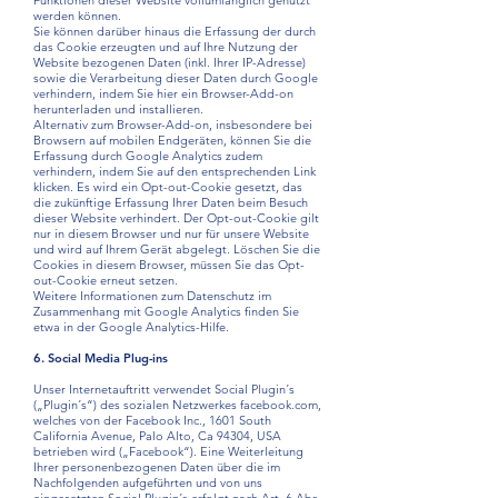
Funktionen dieser Website vollumfänglich genutzt
werden können.
Sie können darüber hinaus die Erfassung der durch
das Cookie erzeugten und auf Ihre Nutzung der
Website bezogenen Daten (inkl. Ihrer IP-Adresse)
sowie die Verarbeitung dieser Daten durch Google
verhindern, indem Sie hier ein Browser-Add-on
herunterladen und installieren.
Alternativ zum Browser-Add-on, insbesondere bei
Browsern auf mobilen Endgeräten, können Sie die
Erfassung durch Google Analytics zudem
verhindern, indem Sie auf den entsprechenden Link
klicken. Es wird ein Opt-out-Cookie gesetzt, das
die zukünftige Erfassung Ihrer Daten beim Besuch
dieser Website verhindert. Der Opt-out-Cookie gilt
nur in diesem Browser und nur für unsere Website
und wird auf Ihrem Gerät abgelegt. Löschen Sie die
Cookies in diesem Browser, müssen Sie das Opt-
out-Cookie erneut setzen.
Weitere Informationen zum Datenschutz im
Zusammenhang mit Google Analytics finden Sie
etwa in der Google Analytics-Hilfe.
6. Social Media Plug-ins
Unser Internetauftritt verwendet Social Plugin´s
(„Plugin´s“) des sozialen Netzwerkes facebook.com,
welches von der Facebook Inc., 1601 South
California Avenue, Palo Alto, Ca 94304, USA
betrieben wird („Facebook“). Eine Weiterleitung
Ihrer personenbezogenen Daten über die im
Nachfolgenden aufgeführten und von uns