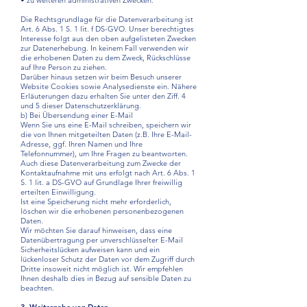
• zu weiteren administrativen Zwecken.
Die Rechtsgrundlage für die Datenverarbeitung ist
Art. 6 Abs. 1 S. 1 lit. f DS-GVO. Unser berechtigtes
Interesse folgt aus den oben aufgelisteten Zwecken
zur Datenerhebung. In keinem Fall verwenden wir
die erhobenen Daten zu dem Zweck, Rückschlüsse
auf Ihre Person zu ziehen.
Darüber hinaus setzen wir beim Besuch unserer
Website Cookies sowie Analysedienste ein. Nähere
Erläuterungen dazu erhalten Sie unter den Ziff. 4
und 5 dieser Datenschutzerklärung.
b) Bei Übersendung einer E-Mail
Wenn Sie uns eine E-Mail schreiben, speichern wir
die von Ihnen mitgeteilten Daten (z.B. Ihre E-Mail-
Adresse, ggf. Ihren Namen und Ihre
Telefonnummer), um Ihre Fragen zu beantworten.
Auch diese Datenverarbeitung zum Zwecke der
Kontaktaufnahme mit uns erfolgt nach Art. 6 Abs. 1
S. 1 lit. a DS-GVO auf Grundlage Ihrer freiwillig
erteilten Einwilligung.
Ist eine Speicherung nicht mehr erforderlich,
löschen wir die erhobenen personenbezogenen
Daten.
Wir möchten Sie darauf hinweisen, dass eine
Datenübertragung per unverschlüsselter E-Mail
Sicherheitslücken aufweisen kann und ein
lückenloser Schutz der Daten vor dem Zugriff durch
Dritte insoweit nicht möglich ist. Wir empfehlen
Ihnen deshalb dies in Bezug auf sensible Daten zu
beachten.