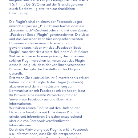
eingesetzten Social Plugin´s erfolgt nach Art. 6 Abs.
1 S. 1 lit. a DS-GVO nur auf der Grundlage einer
durch Sie freiwillig erteilten ausdrücklichen
Einwilligung.
Die Plugin´s sind an einem der Facebook Logos
erkennbar (weißes „f“ auf blauer Kachel oder ein
„Daumen hoch“-Zeichen) oder sind mit dem Zusatz
„Facebook Social Plugin“ gekennzeichnet. Die Liste
und das Aussehen kann hier eingesehen werden.
Um einen angemessenen Datenschutz zu
gewährleisten, haben wir das „Facebook-Social-
Plugin“ zunächst deaktiviert. Bei jedem Aufruf einer
Webseite unserer Internetpräsenz, die mit einem
solchen Plugin versehen ist, veranlasst das Plugin
deshalb lediglich, dass der von Ihnen verwendete
Browser die optische Darstellung des Plugin´s
darstellt.
Erst wenn Sie ausdrücklich Ihr Einverständnis erklärt
haben und damit zugleich das Plugin (nochmals)
aktivieren und damit Ihre Zustimmung zur
Kommunikation mit Facebook erklärt haben, baut
Ihr Browser eine direkte Verbindung mit den
Servern von Facebook auf und übermittelt
Informationen.
Wir haben keinen Einfluss auf den Umfang der
Daten, die Facebook mit Hilfe dieses Plugin´s
erhebt und informieren Sie daher entsprechend
über die von Facebook veröffentlichten
Informationen.
Durch die Aktivierung des Plugin´s erhält Facebook
u.a. Informationen, dass Sie die entsprechende