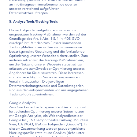
vollständig gelöscht. Bitte wenden sie sich hierzu
an info@magnus-mineralbrunnen.de oder an
unseren vorstehend aufgeführten
Datenschutzbeauftragten.
5. Analyse-Tools/Tracking-Tools
Die im Folgenden aufgeführten und von uns
eingesetzten Tracking-Maßnahmen werden auf der
Grundlage des Art. 6 Abs. 1 S. 1 lit. f DS-GVO
durchgeführt. Mit den zum Einsatz kommenden
Tracking-Maßnahmen wollen wir zum einen eine
bedarfsgerechte Gestaltung und die fortlaufende
Optimierung unserer Webseite sicherzustellen. Zum
anderen setzen wir die Tracking-Maßnahmen ein,
um die Nutzung unserer Webseite statistisch zu
erfassen und zum Zweck der Optimierung unseres
Angebotes für Sie auszuwerten. Diese Interessen
sind als berechtigt im Sinne der vorgenannten
Vorschrift anzusehen. Die jeweiligen
Datenverarbeitungszwecke und Datenkategorien
sind aus den entsprechenden von uns angegebenen
Tracking-Tools zu entnehmen.
Google Analytics
Zum Zwecke der bedarfsgerechten Gestaltung und
fortlaufenden Optimierung unserer Seiten nutzen
wir Google Analytics, ein Webanalysedienst der
Google Inc., 1600 Amphitheatre Parkway, Mountain
View, CA 94043, USA (im Folgenden „Google“). In
diesem Zusammenhang werden pseudonymisierte
Nutzungsprofile erstellt und Cookies (siehe unter